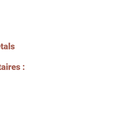
étals
aires :